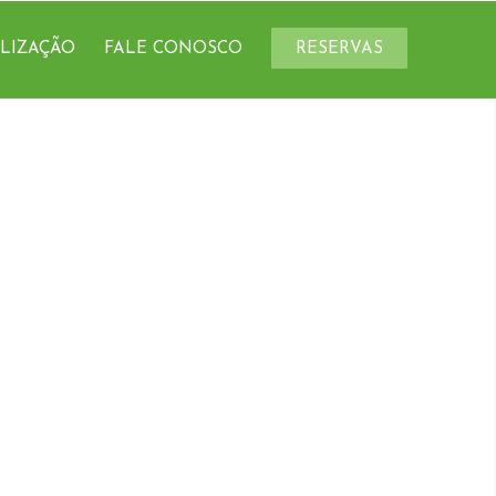
LIZAÇÃO
FALE CONOSCO
RESERVAS